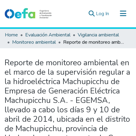
(current)
Log In
Communities & Collections
Home
Evaluación Ambiental
Vigilancia ambiental
All of DSpace
Monitoreo ambiental
Reporte de monitoreo ambiental en el marco de la supervisión regular a la hidroeléctrica Machupicchu de Empresa de Generación Eléctrica Machupicchu S.A. - EGEMSA, llevado a cabo los días 9 y 10 de abril de 2014, ubicada en el distrito de Machupicchu, provincia de Urubamba, departamento de Cusco.
Statistics
Estad. Externas
Reporte de monitoreo ambiental en
Guias ▾
el marco de la supervisión regular a
la hidroeléctrica Machupicchu de
Empresa de Generación Eléctrica
Machupicchu S.A. - EGEMSA,
llevado a cabo los días 9 y 10 de
abril de 2014, ubicada en el distrito
de Machupicchu, provincia de