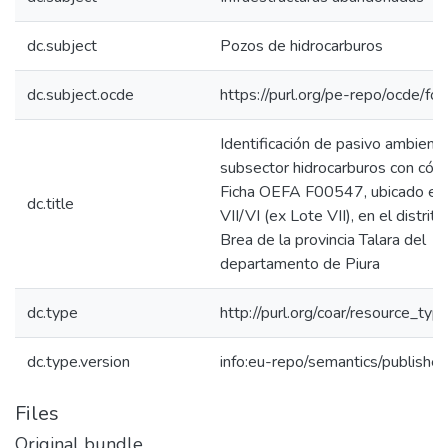
dc.subject
Pozos de hidrocarburos
dc.subject.ocde
https://purl.org/pe-repo/ocde/fo
Identificación de pasivo ambienta
subsector hidrocarburos con cód
Ficha OEFA F00547, ubicado en 
dc.title
VII/VI (ex Lote VII), en el distrit
Brea de la provincia Talara del
departamento de Piura
dc.type
http://purl.org/coar/resource_typ
dc.type.version
info:eu-repo/semantics/publishe
Files
Original bundle