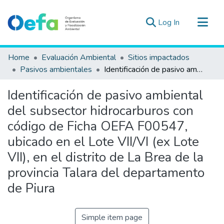
(current)
Log In
Communities & Collections
Home
Evaluación Ambiental
Sitios impactados
All of DSpace
Pasivos ambientales
Identificación de pasivo ambiental del subsector hidrocarburos con código de Ficha OEFA F00547, ubicado en el Lote VII/VI (ex Lote VII), en el distrito de La Brea de la provincia Talara del departamento de Piura
Statistics
Identificación de pasivo ambiental
Estad. Externas
del subsector hidrocarburos con
Guias ▾
código de Ficha OEFA F00547,
ubicado en el Lote VII/VI (ex Lote
VII), en el distrito de La Brea de la
provincia Talara del departamento
de Piura
Simple item page