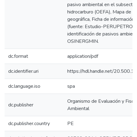
pasivo ambiental en el subsector
hidrocarburo (OEFA), Mapa de ub
geográfica, Ficha de información
(fuente: Estudio-PERUPETRO), 
identificación de pasivos ambien
OSINERGMIN.
dc.format
application/pdf
dc.identifier.uri
https://hdl.handle.net/20.500.
dc.language.iso
spa
Organismo de Evaluación y Fiscal
dc.publisher
Ambiental
dc.publisher.country
PE