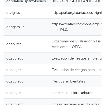
dc.relation.ispartofseries
00763-2014-OEFA/DE-SDCA;
dc.rights
http://purl.org/coar/access_right/
https://creativecommons.org/lic
dc.rights.uri
nc-nd/4.0/
Organismo de Evaluación y Fiscal
dc.source
Ambiental - OEFA
dc.subject
Evaluación de riesgos ambiental
dc.subject
Evaluación de riesgos para la sal
dc.subject
Pasivos ambientales
dc.subject
Industria de hidrocarburos
dc.subject
Infraestructuras abandonadas