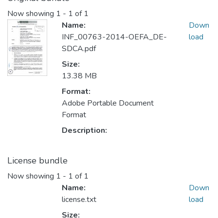
Now showing
1 - 1 of 1
Name:
Down
INF_00763-2014-OEFA_DE-
load
SDCA.pdf
Size:
13.38 MB
Format:
Adobe Portable Document
Format
Description:
License bundle
Now showing
1 - 1 of 1
Name:
Down
license.txt
load
Size: