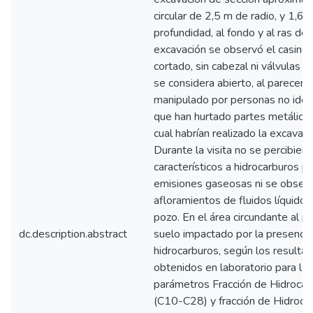
circular de 2,5 m de radio, y 1,6 
profundidad, al fondo y al ras del 
excavación se observó el casing 
cortado, sin cabezal ni válvulas p
se considera abierto, al parecer h
manipulado por personas no iden
que han hurtado partes metálicas
cual habrían realizado la excavaci
Durante la visita no se percibier
característicos a hidrocarburos p
emisiones gaseosas ni se obser
afloramientos de fluidos líquido
pozo. En el área circundante al p
dc.description.abstract
suelo impactado por la presencia
hidrocarburos, según los resulta
obtenidos en laboratorio para lo
parámetros Fracción de Hidrocar
(C10-C28) y fracción de Hidroca