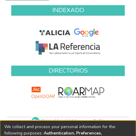
INDEXADO
DIRECTORIOS
(511) 204-9900 anexo 7171
We collect and process your personal information for the
biblioteca@oefa.gob.pe
following purposes:
Authentication, Preferences,