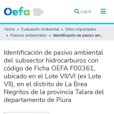
(current)
Log In
Communities & Collections
Home
Evaluación Ambiental
Sitios impactados
All of DSpace
Pasivos ambientales
Identificación de pasivo ambiental del subsector hidrocarburos con código de Ficha OEFA F00361, ubicado en el Lote VII/VI (ex Lote VII), en el distrito de La Brea Negritos de la provincia Talara del departamento de Piura
Statistics
Estad. Externas
Identificación de pasivo ambiental
Guias ▾
del subsector hidrocarburos con
código de Ficha OEFA F00361,
ubicado en el Lote VII/VI (ex Lote
VII), en el distrito de La Brea
Negritos de la provincia Talara del
departamento de Piura