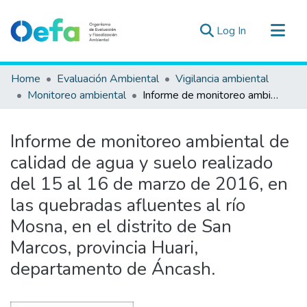
(current)
Log In
Communities & Collections
Home
Evaluación Ambiental
Vigilancia ambiental
All of DSpace
Monitoreo ambiental
Informe de monitoreo ambiental de calidad de agua y suelo realizado del 15 al 16 de marzo de 2016, en las quebradas afluentes al río Mosna, en el distrito de San Marcos, provincia Huari, departamento de Áncash.
Statistics
Estad. Externas
Informe de monitoreo ambiental de
Guias ▾
calidad de agua y suelo realizado
del 15 al 16 de marzo de 2016, en
las quebradas afluentes al río
Mosna, en el distrito de San
Marcos, provincia Huari,
departamento de Áncash.