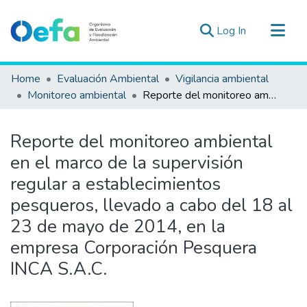
(current)
Log In
Communities & Collections
Home
Evaluación Ambiental
Vigilancia ambiental
All of DSpace
Monitoreo ambiental
Reporte del monitoreo ambiental en el marco de la supervisión regular a establecimientos pesqueros, llevado a cabo del 18 al 23 de mayo de 2014, en la empresa Corporación Pesquera INCA S.A.C.
Statistics
Estad. Externas
Reporte del monitoreo ambiental
Guias ▾
en el marco de la supervisión
regular a establecimientos
pesqueros, llevado a cabo del 18 al
23 de mayo de 2014, en la
empresa Corporación Pesquera
INCA S.A.C.