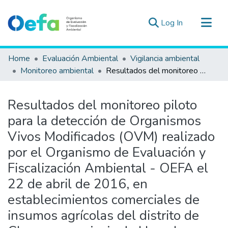
(current)
Log In
Communities & Collections
Home
Evaluación Ambiental
Vigilancia ambiental
All of DSpace
Monitoreo ambiental
Resultados del monitoreo piloto para la detección de Organismos Vivos Modificados (OVM) realizado por el Organismo de Evaluación y Fiscalización Ambiental - OEFA el 22 de abril de 2016, en establecimientos comerciales de insumos agrícolas del distrito de Chancay, provincia de Huaral, departamento de Lima
Statistics
Estad. Externas
Resultados del monitoreo piloto
Guias ▾
para la detección de Organismos
Vivos Modificados (OVM) realizado
por el Organismo de Evaluación y
Fiscalización Ambiental - OEFA el
22 de abril de 2016, en
establecimientos comerciales de
insumos agrícolas del distrito de