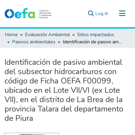
(current)
Log In
Communities & Collections
Home
Evaluación Ambiental
Sitios impactados
All of DSpace
Pasivos ambientales
Identificación de pasivo ambiental del subsector hidrocarburos con código de Ficha OEFA F00099, ubicado en el Lote VII/VI (ex Lote VII), en el distrito de La Brea de la provincia Talara del departamento de Piura
Statistics
Estad. Externas
Identificación de pasivo ambiental
Guias ▾
del subsector hidrocarburos con
código de Ficha OEFA F00099,
ubicado en el Lote VII/VI (ex Lote
VII), en el distrito de La Brea de la
provincia Talara del departamento
de Piura