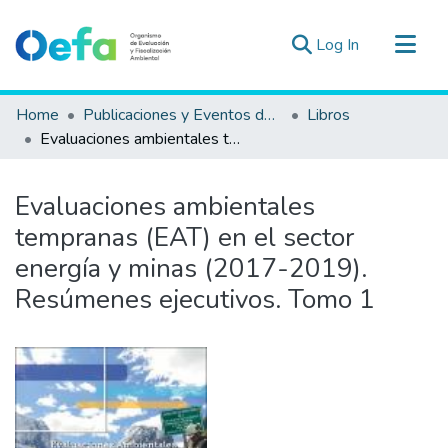
(current)
Log In
Communities & Collections
Home
Publicaciones y Eventos del OEFA
Libros
All of DSpace
Evaluaciones ambientales tempranas (EAT) en el sector energía y minas (2017-2019). Resúmenes ejecutivos. Tomo 1
Statistics
Estad. Externas
Evaluaciones ambientales
Guias ▾
tempranas (EAT) en el sector
energía y minas (2017-2019).
Resúmenes ejecutivos. Tomo 1