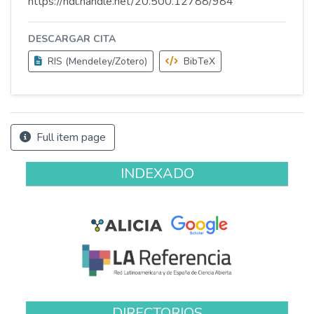
https://hdl.handle.net/20.500.12788/984
DESCARGAR CITA
RIS (Mendeley/Zotero)
BibTeX
Full item page
INDEXADO
DIRECTORIOS