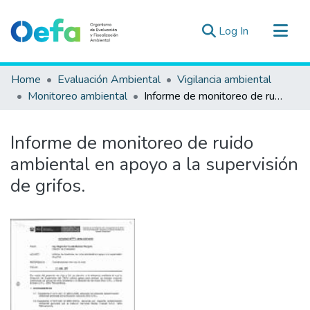
(current)
Log In
Communities & Collections
Home
Evaluación Ambiental
Vigilancia ambiental
All of DSpace
Monitoreo ambiental
Informe de monitoreo de ruido ambiental en apoyo a la supervisión de grifos.
Statistics
Estad. Externas
Informe de monitoreo de ruido
Guias ▾
ambiental en apoyo a la supervisión
de grifos.