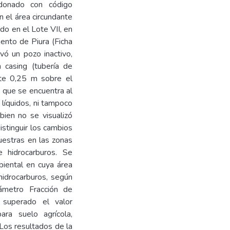
ndonado con código
el área circundante
do en el Lote VII, en
mento de Piura (Ficha
vó un pozo inactivo,
n casing (tubería de
nte 0,25 m sobre el
y que se encuentra al
líquidos, ni tampoco
 bien no se visualizó
stinguir los cambios
muestras en las zonas
 hidrocarburos. Se
iental en cuya área
hidrocarburos, según
rámetro Fracción de
 superado el valor
ra suelo agrícola,
s resultados de la