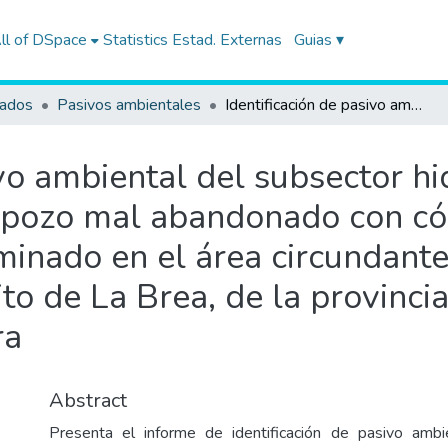
ll of DSpace
Statistics
Estad. Externas
Guias ▾
tados
Pasivos ambientales
Identificación de pasivo ambiental del subsector hidrocarburos, correspondiente a un pozo mal abandonado con código PERUPETRO T4679, y suelo contaminado en el área circundante al pozo, ubicado en el Lote VII, en el distrito de La Brea, de la provincia Talara del departamento de Piura
ivo ambiental del subsector h
n pozo mal abandonado con
inado en el área circundante
rito de La Brea, de la provinci
ra
Abstract
Presenta el informe de identificación de pasivo ambi