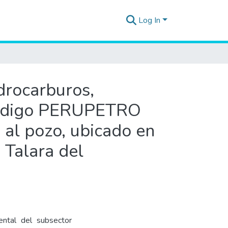
Log In
idrocarburos,
 código PERUPETRO
 al pozo, ubicado en
a Talara del
ental del subsector