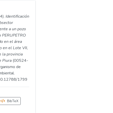
4).
Identificación
bsector
ente a un pozo
igo PERUPETRO
o en el área
o en el Lote VII,
e la provincia
e Piura
(00524-
ganismo de
mbiental.
.500.12788/1799
BibTeX