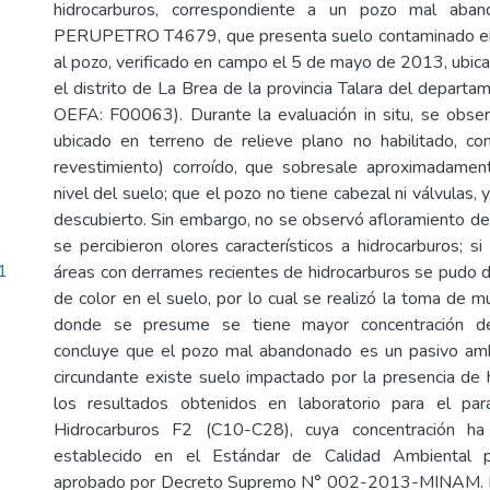
hidrocarburos, correspondiente a un pozo mal aba
PERUPETRO T4679, que presenta suelo contaminado en 
al pozo, verificado en campo el 5 de mayo de 2013, ubica
el distrito de La Brea de la provincia Talara del departa
OEFA: F00063). Durante la evaluación in situ, se obser
ubicado en terreno de relieve plano no habilitado, co
revestimiento) corroído, que sobresale aproximadame
nivel del suelo; que el pozo no tiene cabezal ni válvulas, 
descubierto. Sin embargo, no se observó afloramiento de 
se percibieron olores característicos a hidrocarburos; si
1
áreas con derrames recientes de hidrocarburos se pudo di
de color en el suelo, por lo cual se realizó la toma de 
donde se presume se tiene mayor concentración de
concluye que el pozo mal abandonado es un pasivo amb
circundante existe suelo impactado por la presencia de 
los resultados obtenidos en laboratorio para el pa
Hidrocarburos F2 (C10-C28), cuya concentración ha
establecido en el Estándar de Calidad Ambiental pa
aprobado por Decreto Supremo N° 002-2013-MINAM. Lo