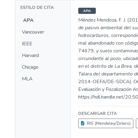
ESTILO DE CITA
APA
Méndez Mendoza, F. J. (201
APA
de pasivo ambiental del su
Vancouver
hidrocarburos, correspondi
mal abandonado con cód
IEEE
T4679, y suelo contaminad
Harvard
circundante al pozo, ubicad
en el distrito de La Brea, d
Chicago
Talara del departamento d
MLA
2014-OEFA/DE-SDCA). Or
Evaluación y Fiscalización A
https://hdl.handle.net/20
DESCARGAR CITA
RIS (Mendeley/Zotero)