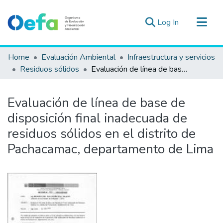
(current)
Log In
Communities & Collections
Home
Evaluación Ambiental
Infraestructura y servicios
All of DSpace
Residuos sólidos
Evaluación de línea de base de disposición final inadecuada de residuos sólidos en el distrito de Pachacamac, departamento de Lima
Statistics
Estad. Externas
Evaluación de línea de base de
Guias ▾
disposición final inadecuada de
residuos sólidos en el distrito de
Pachacamac, departamento de Lima