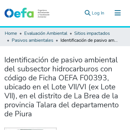
(current)
Log In
Communities & Collections
Home
Evaluación Ambiental
Sitios impactados
All of DSpace
Pasivos ambientales
Identificación de pasivo ambiental del subsector hidrocarburos con código de Ficha OEFA F00393, ubicado en el Lote VII/VI (ex Lote VII), en el distrito de La Brea de la provincia Talara del departamento de Piura
Statistics
Estad. Externas
Identificación de pasivo ambiental
Guias ▾
del subsector hidrocarburos con
código de Ficha OEFA F00393,
ubicado en el Lote VII/VI (ex Lote
VII), en el distrito de La Brea de la
provincia Talara del departamento
de Piura