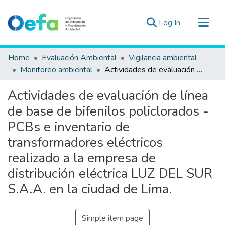
(current)
Log In
Communities & Collections
Home
Evaluación Ambiental
Vigilancia ambiental
All of DSpace
Monitoreo ambiental
Actividades de evaluación de línea de base de bifenilos policlorados - PCBs e inventario de transformadores eléctricos realizado a la empresa de distribución eléctrica LUZ DEL SUR S.A.A. en la ciudad de Lima.
Statistics
Actividades de evaluación de línea
Estad. Externas
de base de bifenilos policlorados -
Guias ▾
PCBs e inventario de
transformadores eléctricos
realizado a la empresa de
distribución eléctrica LUZ DEL SUR
S.A.A. en la ciudad de Lima.
Simple item page