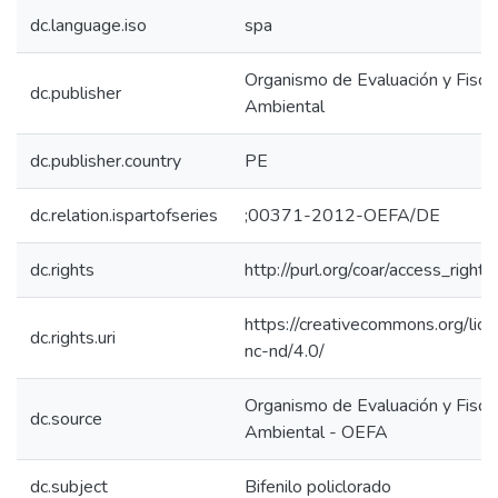
dc.language.iso
spa
Organismo de Evaluación y Fiscal
dc.publisher
Ambiental
dc.publisher.country
PE
dc.relation.ispartofseries
;00371-2012-OEFA/DE
dc.rights
http://purl.org/coar/access_right/
https://creativecommons.org/lic
dc.rights.uri
nc-nd/4.0/
Organismo de Evaluación y Fiscal
dc.source
Ambiental - OEFA
dc.subject
Bifenilo policlorado