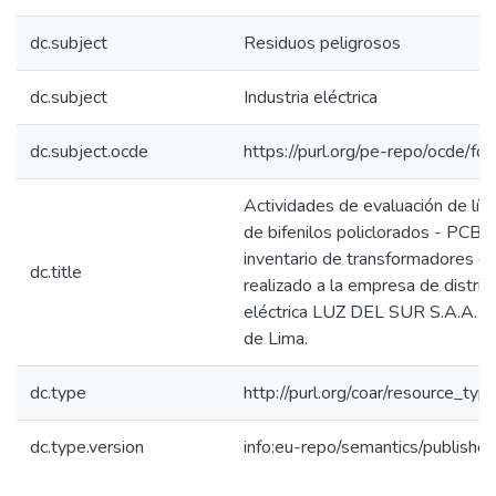
dc.subject
Residuos peligrosos
dc.subject
Industria eléctrica
dc.subject.ocde
https://purl.org/pe-repo/ocde/fo
Actividades de evaluación de lín
de bifenilos policlorados - PCBs
inventario de transformadores el
dc.title
realizado a la empresa de distrib
eléctrica LUZ DEL SUR S.A.A. en
de Lima.
dc.type
http://purl.org/coar/resource_typ
dc.type.version
info:eu-repo/semantics/publishe