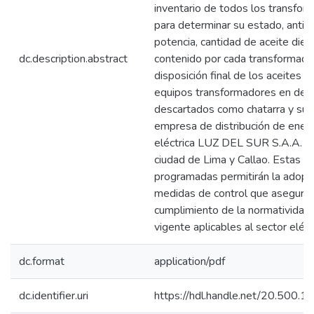
inventario de todos los transfo
para determinar su estado, antig
potencia, cantidad de aceite dielé
dc.description.abstract
contenido por cada transformado
disposición final de los aceites 
equipos transformadores en des
descartados como chatarra y sub
empresa de distribución de energ
eléctrica LUZ DEL SUR S.A.A. de
ciudad de Lima y Callao. Estas a
programadas permitirán la adopc
medidas de control que aseguren
cumplimiento de la normatividad
vigente aplicables al sector eléct
dc.format
application/pdf
dc.identifier.uri
https://hdl.handle.net/20.500.