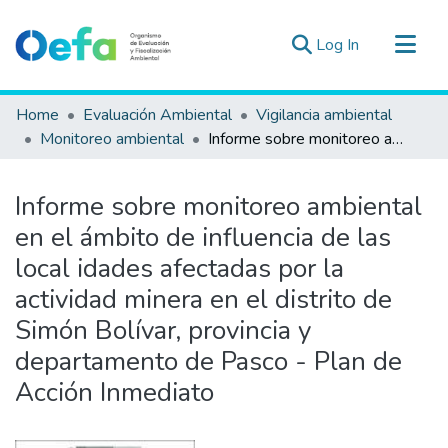
(current)
Log In
Communities & Collections
Home
Evaluación Ambiental
Vigilancia ambiental
All of DSpace
Monitoreo ambiental
Informe sobre monitoreo ambiental en el ámbito de influencia de las local idades afectadas por la actividad minera en el distrito de Simón Bolívar, provincia y departamento de Pasco - Plan de Acción Inmediato
Statistics
Estad. Externas
Informe sobre monitoreo ambiental
Guias ▾
en el ámbito de influencia de las
local idades afectadas por la
actividad minera en el distrito de
Simón Bolívar, provincia y
departamento de Pasco - Plan de
Acción Inmediato