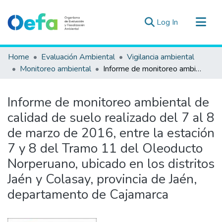
(current)
Log In
Communities & Collections
Home
Evaluación Ambiental
Vigilancia ambiental
All of DSpace
Monitoreo ambiental
Informe de monitoreo ambiental de calidad de suelo realizado del 7 al 8 de marzo de 2016, entre la estación 7 y 8 del Tramo 11 del Oleoducto Norperuano, ubicado en los distritos Jaén y Colasay, provincia de Jaén, departamento de Cajamarca
Statistics
Estad. Externas
Informe de monitoreo ambiental de
Guias ▾
calidad de suelo realizado del 7 al 8
de marzo de 2016, entre la estación
7 y 8 del Tramo 11 del Oleoducto
Norperuano, ubicado en los distritos
Jaén y Colasay, provincia de Jaén,
departamento de Cajamarca