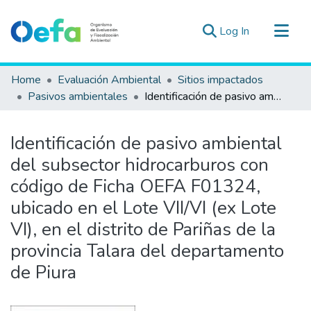
(current)
Log In
Communities & Collections
Home
Evaluación Ambiental
Sitios impactados
All of DSpace
Pasivos ambientales
Identificación de pasivo ambiental del subsector hidrocarburos con código de Ficha OEFA F01324, ubicado en el Lote VII/VI (ex Lote VI), en el distrito de Pariñas de la provincia Talara del departamento de Piura
Statistics
Estad. Externas
Identificación de pasivo ambiental
Guias ▾
del subsector hidrocarburos con
código de Ficha OEFA F01324,
ubicado en el Lote VII/VI (ex Lote
VI), en el distrito de Pariñas de la
provincia Talara del departamento
de Piura