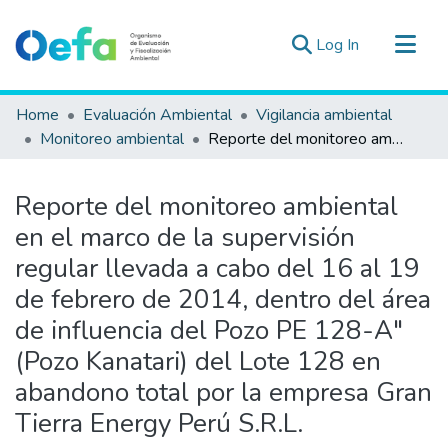
(current)
Log In
Communities & Collections
Home
Evaluación Ambiental
Vigilancia ambiental
All of DSpace
Monitoreo ambiental
Reporte del monitoreo ambiental en el marco de la supervisión regular llevada a cabo del 16 al 19 de febrero de 2014, dentro del área de influencia del Pozo PE 128-A" (Pozo Kanatari) del Lote 128 en abandono total por la empresa Gran Tierra Energy Perú S.R.L.
Statistics
Estad. Externas
Reporte del monitoreo ambiental
Guias ▾
en el marco de la supervisión
regular llevada a cabo del 16 al 19
de febrero de 2014, dentro del área
de influencia del Pozo PE 128-A"
(Pozo Kanatari) del Lote 128 en
abandono total por la empresa Gran
Tierra Energy Perú S.R.L.