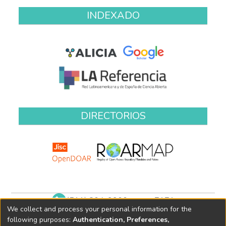
INDEXADO
DIRECTORIOS
(511) 204-9900 anexo 7171
We collect and process your personal information for the
biblioteca@oefa.gob.pe
following purposes:
Authentication, Preferences,