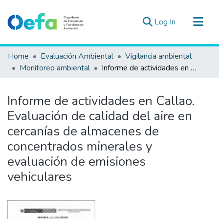
(current)
Log In
Communities & Collections
Home
Evaluación Ambiental
Vigilancia ambiental
All of DSpace
Monitoreo ambiental
Informe de actividades en Callao. Evaluación de calidad del aire en cercanías de almacenes de concentrados minerales y evaluación de emisiones vehiculares
Statistics
Estad. Externas
Informe de actividades en Callao.
Guias ▾
Evaluación de calidad del aire en
cercanías de almacenes de
concentrados minerales y
evaluación de emisiones
vehiculares