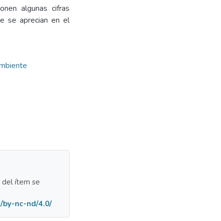
onen algunas cifras
e se aprecian en el
mbiente
a del ítem se
/by-nc-nd/4.0/