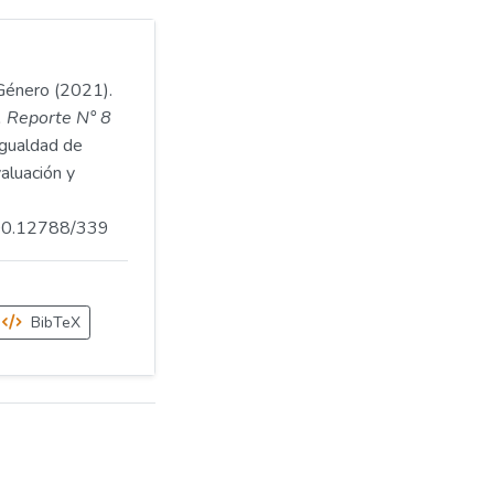
 Género (2021).
. Reporte N° 8
Igualdad de
aluación y
.500.12788/339
BibTeX