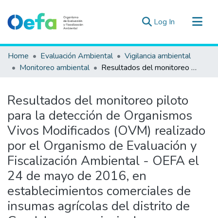
(current)
Log In
Communities & Collections
Home
Evaluación Ambiental
Vigilancia ambiental
All of DSpace
Monitoreo ambiental
Resultados del monitoreo piloto para la detección de Organismos Vivos Modificados (OVM) realizado por el Organismo de Evaluación y Fiscalización Ambiental - OEFA el 24 de mayo de 2016, en establecimientos comerciales de insumas agrícolas del distrito de Guadalupe, provincia de Pacasmayo, departamento de La Libertad
Statistics
Estad. Externas
Resultados del monitoreo piloto
Guias ▾
para la detección de Organismos
Vivos Modificados (OVM) realizado
por el Organismo de Evaluación y
Fiscalización Ambiental - OEFA el
24 de mayo de 2016, en
establecimientos comerciales de
insumas agrícolas del distrito de