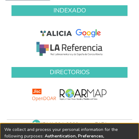
INDEXADO
DIRECTORIOS
(511) 204-9900 anexo 7171
We collect and process your personal information for the
biblioteca@oefa.gob.pe
following purposes:
Authentication, Preferences,