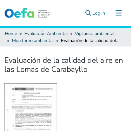
(current)
Log In
Communities & Collections
Home
Evaluación Ambiental
Vigilancia ambiental
All of DSpace
Monitoreo ambiental
Evaluación de la calidad del aire en las Lomas de Carabayllo
Statistics
Estad. Externas
Evaluación de la calidad del aire en
Guias ▾
las Lomas de Carabayllo