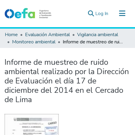
(current)
Log In
Communities & Collections
Home
Evaluación Ambiental
Vigilancia ambiental
All of DSpace
Monitoreo ambiental
Informe de muestreo de ruido ambiental realizado por la Dirección de Evaluación el día 17 de diciembre del 2014 en el Cercado de Lima
Statistics
Estad. Externas
Informe de muestreo de ruido
Guias ▾
ambiental realizado por la Dirección
de Evaluación el día 17 de
diciembre del 2014 en el Cercado
de Lima