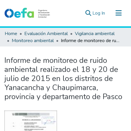
(current)
Log In
Communities & Collections
Home
Evaluación Ambiental
Vigilancia ambiental
All of DSpace
Monitoreo ambiental
Informe de monitoreo de ruido ambiental realizado el 18 y 20 de julio de 2015 en los distritos de Yanacancha y Chaupimarca, provincia y departamento de Pasco
Statistics
Estad. Externas
Informe de monitoreo de ruido
Guias ▾
ambiental realizado el 18 y 20 de
julio de 2015 en los distritos de
Yanacancha y Chaupimarca,
provincia y departamento de Pasco