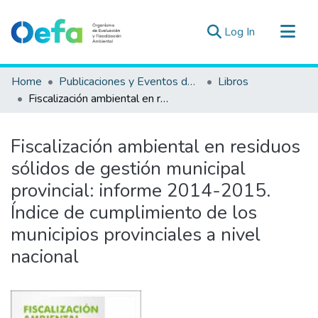
(current)
Log In
Communities & Collections
Home
Publicaciones y Eventos del OEFA
Libros
All of DSpace
Fiscalización ambiental en residuos sólidos de gestión municipal provincial: informe 2014-2015. Índice de cumplimiento de los municipios provinciales a nivel nacional
Statistics
Estad. Externas
Fiscalización ambiental en residuos
Guias ▾
sólidos de gestión municipal
provincial: informe 2014-2015.
Índice de cumplimiento de los
municipios provinciales a nivel
nacional