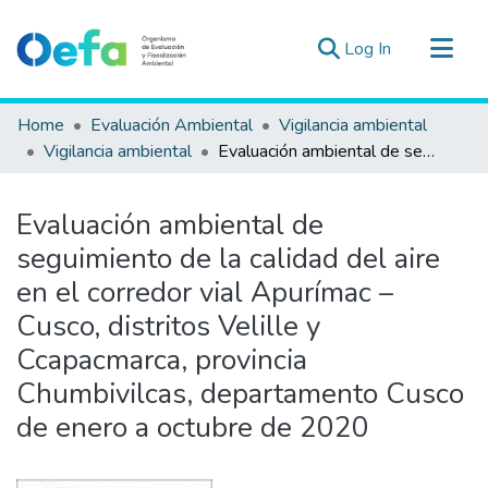
(current)
Log In
Communities & Collections
Home
Evaluación Ambiental
Vigilancia ambiental
All of DSpace
Vigilancia ambiental
Evaluación ambiental de seguimiento de la calidad del aire en el corredor vial Apurímac – Cusco, distritos Velille y Ccapacmarca, provincia Chumbivilcas, departamento Cusco de enero a octubre de 2020
Statistics
Estad. Externas
Evaluación ambiental de
Guias ▾
seguimiento de la calidad del aire
en el corredor vial Apurímac –
Cusco, distritos Velille y
Ccapacmarca, provincia
Chumbivilcas, departamento Cusco
de enero a octubre de 2020