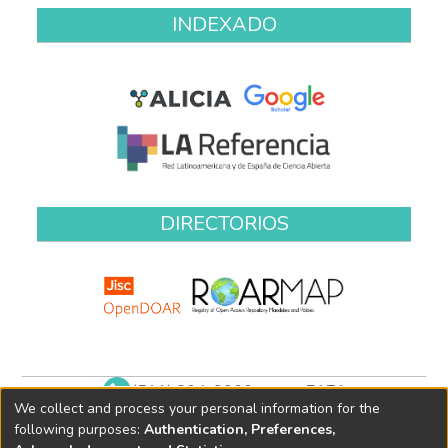
INDEXADO
DIRECTORIOS
(511) 204-9900 anexo 7171
We collect and process your personal information for the
biblioteca@oefa.gob.pe
following purposes:
Authentication, Preferences,