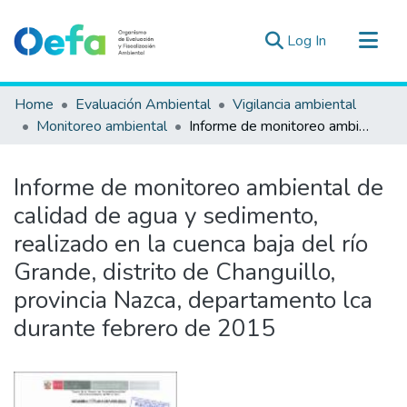
(current)
Log In
Communities & Collections
Home
Evaluación Ambiental
Vigilancia ambiental
All of DSpace
Monitoreo ambiental
Informe de monitoreo ambiental de calidad de agua y sedimento, realizado en la cuenca baja del río Grande, distrito de Changuillo, provincia Nazca, departamento lca durante febrero de 2015
Statistics
Estad. Externas
Informe de monitoreo ambiental de
Guias ▾
calidad de agua y sedimento,
realizado en la cuenca baja del río
Grande, distrito de Changuillo,
provincia Nazca, departamento lca
durante febrero de 2015