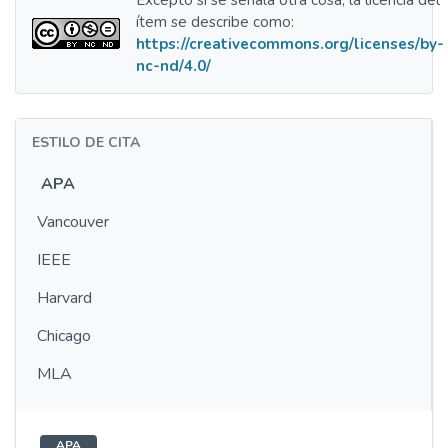
Excepto si se señala otra cosa, la licencia del
ítem se describe como:
https://creativecommons.org/licenses/by-
nc-nd/4.0/
ESTILO DE CITA
APA
Vancouver
IEEE
Harvard
Chicago
MLA
APA