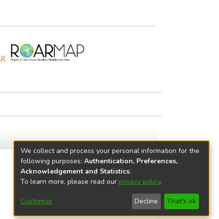
We collect and process your personal information for the
following purposes:
Authentication, Preferences,
Acknowledgement and Statistics
.
To learn more, please read our
privacy policy
.
Customize
Decline
That's ok