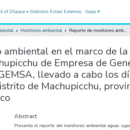
ll of DSpace
Statistics
Estad. Externas
Guias ▾
biental
Monitoreo ambiental
Reporte de monitoreo ambiental en el marco de la supervisión regular a la Hidroeléctrica Machupicchu de Empresa de Generación Eléctrica Machupicchu S.A. - EGEMSA, llevado a cabo los días 9 y 10 de abril de 2014, ubicada en el distrito de Machupicchu, provincia de Urubamba, departamento de Cusco
ambiental en el marco de la 
chupicchu de Empresa de Gene
EMSA, llevado a cabo los día
istrito de Machupicchu, prov
sco
Abstract
Presenta el reporte del monitoreo ambiental aguas super