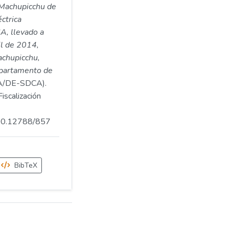
a Machupicchu de
ctrica
A, llevado a
il de 2014,
achupicchu,
epartamento de
/DE-SDCA).
iscalización
.500.12788/857
BibTeX