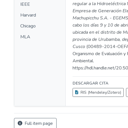
regular a la Hidroeléctric
IEEE
Empresa de Generación Elé
Harvard
Machupicchu S.A. - EGEMS
cabo los días 9 y 10 de abr
Chicago
ubicada en el distrito de M
MLA
provincia de Urubamba, d
Cusco
(00489-2014-OEFA
Organismo de Evaluación y F
Ambiental.
https://hdl.handle.net/20
DESCARGAR CITA
RIS (Mendeley/Zotero)
Full item page