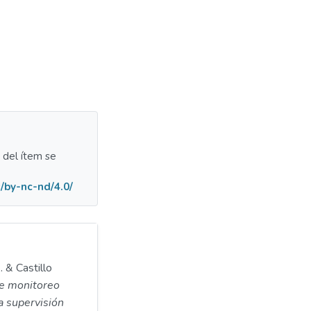
a del ítem se
/by-nc-nd/4.0/
 & Castillo
e monitoreo
a supervisión