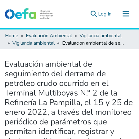
(current)
Log In
Communities & Collections
Home
Evaluación Ambiental
Vigilancia ambiental
All of DSpace
Vigilancia ambiental
Evaluación ambiental de seguimiento del derrame de petróleo crudo ocurrido en el Terminal Multiboyas N.° 2 de la Refinería La Pampilla, el 15 y 25 de enero 2022, a través del monitoreo periódico de parámetros que permitan identificar, registrar y alertar posibles alteraciones en la calidad del agua y sedimento, del 14 de febrero al 1 de marzo de 2022
Statistics
Estad. Externas
Evaluación ambiental de
Guias ▾
seguimiento del derrame de
petróleo crudo ocurrido en el
Terminal Multiboyas N.° 2 de la
Refinería La Pampilla, el 15 y 25 de
enero 2022, a través del monitoreo
periódico de parámetros que
permitan identificar, registrar y