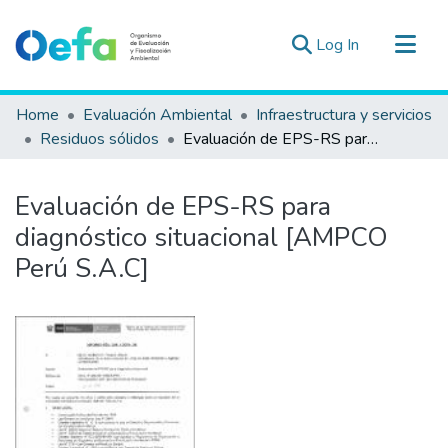
(current)
Log In
Communities & Collections
Home
Evaluación Ambiental
Infraestructura y servicios
All of DSpace
Residuos sólidos
Evaluación de EPS-RS para diagnóstico situacional [AMPCO Perú S.A.C]
Statistics
Estad. Externas
Evaluación de EPS-RS para
Guias ▾
diagnóstico situacional [AMPCO
Perú S.A.C]