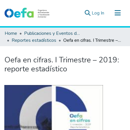
(current)
Log In
Communities & Collections
Home
Publicaciones y Eventos del OEFA
All of DSpace
Reportes estadísticos
Oefa en cifras. I Trimestre – 2019: reporte estadístico
Statistics
Estad. Externas
Oefa en cifras. I Trimestre – 2019:
Guias ▾
reporte estadístico