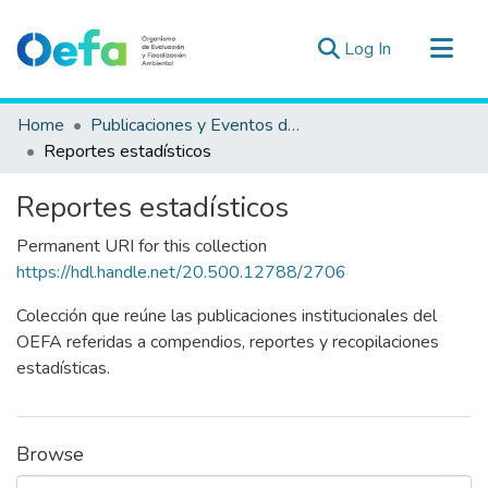
(current)
Log In
Communities & Collections
Home
Publicaciones y Eventos del OEFA
All of DSpace
Reportes estadísticos
Statistics
Reportes estadísticos
Estad. Externas
Permanent URI for this collection
Guias ▾
https://hdl.handle.net/20.500.12788/2706
Colección que reúne las publicaciones institucionales del
OEFA referidas a compendios, reportes y recopilaciones
estadísticas.
Browse