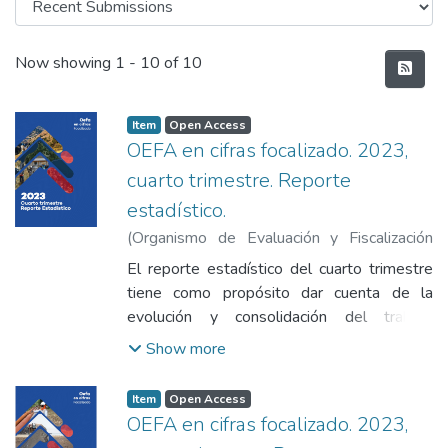
Recent Submissions
Now showing
1 - 10 of 10
Item
Open Access
OEFA en cifras focalizado. 2023,
cuarto trimestre. Reporte
estadístico.
(
Organismo de Evaluación y Fiscalización
Ambiental
,
2024-09
)
Organismo de
El reporte estadístico del cuarto trimestre
Evaluación y Fiscalización Ambiental
;
tiene como propósito dar cuenta de la
Organismo de Evaluación y Fiscalización
evolución y consolidación del trabajo
Ambiental
llevado a cabo por la entidad en conjunto
Show more
con las EFA para el fortalecimiento del
Sinefa, y por ende del cumplimiento
Item
Open Access
ambiental en todo el país; así como señalar
OEFA en cifras focalizado. 2023,
las oportunidades de mejora y los retos