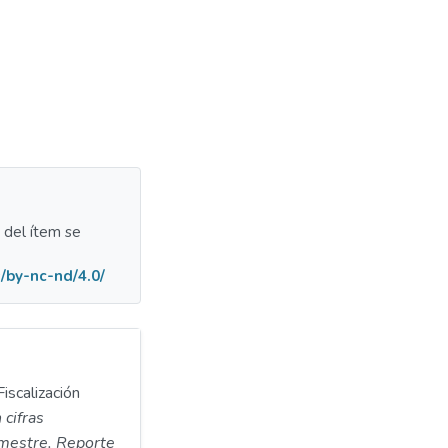
a del ítem se
/by-nc-nd/4.0/
iscalización
cifras
rimestre. Reporte