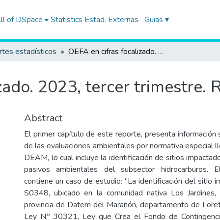
ll of DSpace
Statistics
Estad. Externas
Guias ▾
tes estadísticos
OEFA en cifras focalizado. 2023, tercer trimestre. Reporte estadístico.
ado. 2023, tercer trimestre. R
Abstract
El primer capítulo de este reporte, presenta información
de las evaluaciones ambientales por normativa especial l
DEAM, lo cual incluye la identificación de sitios impactado
pasivos ambientales del subsector hidrocarburos. E
contiene un caso de estudio: “La identificación del sitio
S0348, ubicado en la comunidad nativa Los Jardines, 
provincia de Datem del Marañón, departamento de Loret
Ley N.º 30321, Ley que Crea el Fondo de Contingenc