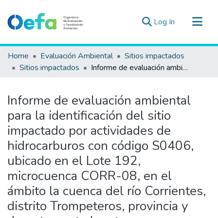
(current)
Log In
Communities & Collections
Home
Evaluación Ambiental
Sitios impactados
All of DSpace
Sitios impactados
Informe de evaluación ambiental para la identificación del sitio impactado por actividades de hidrocarburos con código S0406, ubicado en el Lote 192, microcuenca CORR-08, en el ámbito la cuenca del río Corrientes, distrito Trompeteros, provincia y departamento Loreto
Statistics
Estad. Externas
Informe de evaluación ambiental
Guias ▾
para la identificación del sitio
impactado por actividades de
hidrocarburos con código S0406,
ubicado en el Lote 192,
microcuenca CORR-08, en el
ámbito la cuenca del río Corrientes,
distrito Trompeteros, provincia y