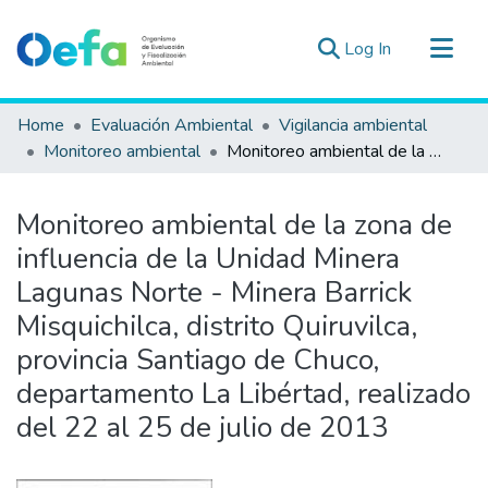
(current)
Log In
Communities & Collections
Home
Evaluación Ambiental
Vigilancia ambiental
All of DSpace
Monitoreo ambiental
Monitoreo ambiental de la zona de influencia de la Unidad Minera Lagunas Norte - Minera Barrick Misquichilca, distrito Quiruvilca, provincia Santiago de Chuco, departamento La Libértad, realizado del 22 al 25 de julio de 2013
Statistics
Estad. Externas
Monitoreo ambiental de la zona de
Guias ▾
influencia de la Unidad Minera
Lagunas Norte - Minera Barrick
Misquichilca, distrito Quiruvilca,
provincia Santiago de Chuco,
departamento La Libértad, realizado
del 22 al 25 de julio de 2013