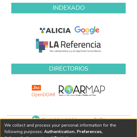
INDEXADO
DIRECTORIOS
(511) 204-9900 anexo 7171
We collect and process your personal information for the
biblioteca@oefa.gob.pe
following purposes:
Authentication, Preferences,