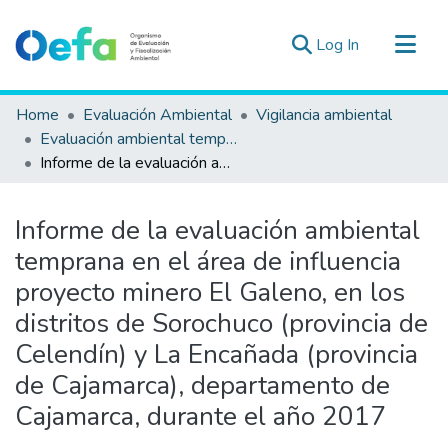
(current)
Log In
Communities & Collections
Home
Evaluación Ambiental
Vigilancia ambiental
All of DSpace
Evaluación ambiental temprana
Informe de la evaluación ambiental temprana en el área de influencia proyecto minero El Galeno, en los distritos de Sorochuco (provincia de Celendín) y La Encañada (provincia de Cajamarca), departamento de Cajamarca, durante el año 2017
Statistics
Estad. Externas
Informe de la evaluación ambiental
Guias ▾
temprana en el área de influencia
proyecto minero El Galeno, en los
distritos de Sorochuco (provincia de
Celendín) y La Encañada (provincia
de Cajamarca), departamento de
Cajamarca, durante el año 2017