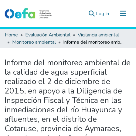
(current)
Log In
Communities & Collections
Home
Evaluación Ambiental
Vigilancia ambiental
All of DSpace
Monitoreo ambiental
Informe del monitoreo ambiental de la calidad de agua superficial realizado el 2 de diciembre de 2015, en apoyo a la Diligencia de Inspección Fiscal y Técnica en las inmediaciones del río Huayunca y afluentes, en el distrito de Cotaruse, provincia de Aymaraes, departamento de Apurímac
Statistics
Estad. Externas
Informe del monitoreo ambiental de
Guias ▾
la calidad de agua superficial
realizado el 2 de diciembre de
2015, en apoyo a la Diligencia de
Inspección Fiscal y Técnica en las
inmediaciones del río Huayunca y
afluentes, en el distrito de
Cotaruse, provincia de Aymaraes,