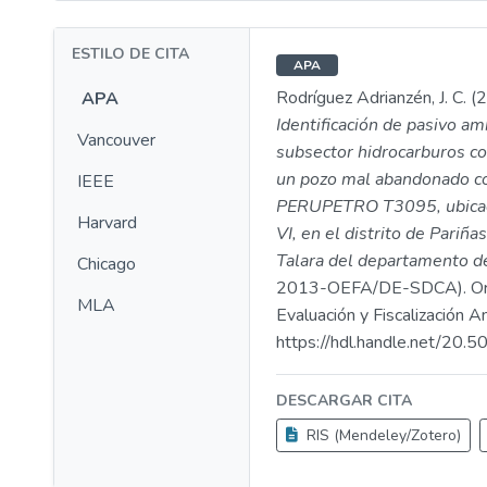
ESTILO DE CITA
APA
Rodríguez Adrianzén, J. C. (
APA
Identificación de pasivo am
Vancouver
subsector hidrocarburos c
un pozo mal abandonado c
IEEE
PERUPETRO T3095, ubicad
Harvard
VI, en el distrito de Pariñas
Talara del departamento d
Chicago
2013-OEFA/DE-SDCA). Or
MLA
Evaluación y Fiscalización A
https://hdl.handle.net/20
DESCARGAR CITA
RIS (Mendeley/Zotero)