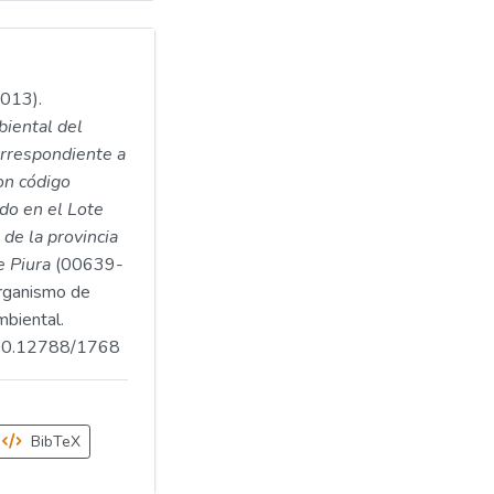
2013).
biental del
orrespondiente a
on código
o en el Lote
 de la provincia
e Piura
(00639-
ganismo de
mbiental.
.500.12788/1768
BibTeX