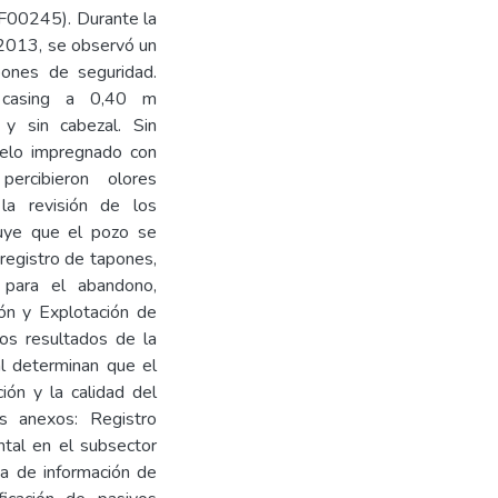
 F00245). Durante la
e 2013, se observó un
pones de seguridad.
 casing a 0,40 m
y sin cabezal. Sin
uelo impregnado con
percibieron olores
 la revisión de los
uye que el pozo se
registro de tapones,
 para el abandono,
ón y Explotación de
os resultados de la
al determinan que el
ión y la calidad del
es anexos: Registro
ental en el subsector
ha de información de