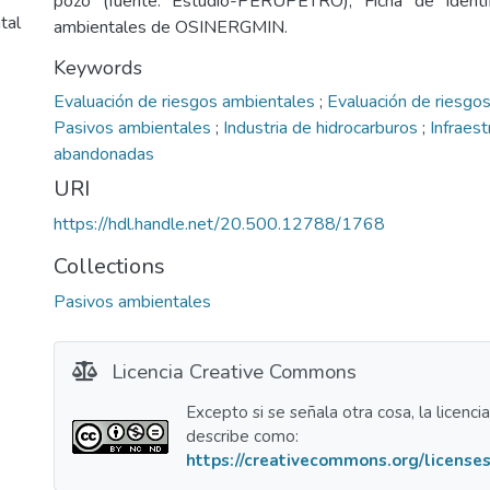
pozo (fuente: Estudio-PERUPETRO), Ficha de identif
tal
ambientales de OSINERGMIN.
Keywords
Evaluación de riesgos ambientales
;
Evaluación de riesgos
Pasivos ambientales
;
Industria de hidrocarburos
;
Infraest
abandonadas
URI
https://hdl.handle.net/20.500.12788/1768
Collections
Pasivos ambientales
Licencia Creative Commons
Excepto si se señala otra cosa, la licenci
describe como:
https://creativecommons.org/licenses