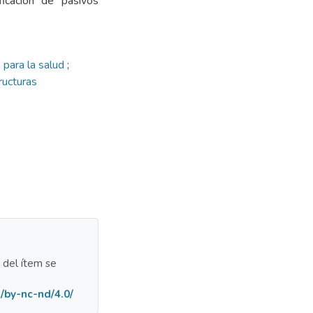
icación de pasivos
 para la salud
;
ructuras
a del ítem se
/by-nc-nd/4.0/