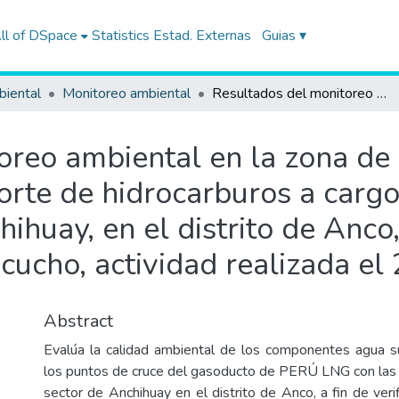
ll of DSpace
Statistics
Estad. Externas
Guias ▾
biental
Monitoreo ambiental
Resultados del monitoreo ambiental en la zona de influencia de las actividades de transporte de hidrocarburos a cargo de la empresa PERU LNG, en la CC de Anchihuay, en el distrito de Anco, provincia La Mar, departamento de Ayacucho, actividad realizada el 22 de marzo de 2013
reo ambiental en la zona de i
porte de hidrocarburos a car
ihuay, en el distrito de Anco,
ucho, actividad realizada el
Abstract
Evalúa la calidad ambiental de los componentes agua su
los puntos de cruce del gasoducto de PERÚ LNG con las 
sector de Anchihuay en el distrito de Anco, a fin de veri