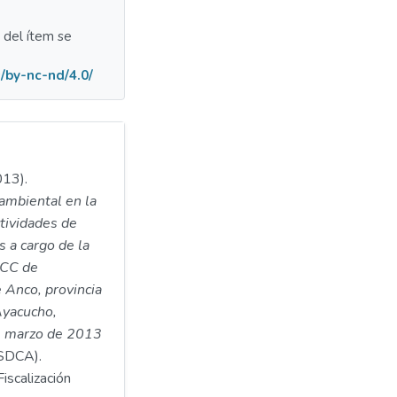
a del ítem se
/by-nc-nd/4.0/
013).
ambiental en la
ctividades de
s a cargo de la
 CC de
e Anco, provincia
Ayacucho,
de marzo de 2013
SDCA).
iscalización