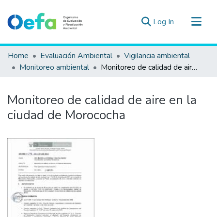
(current)
Log In
Communities & Collections
Home
Evaluación Ambiental
Vigilancia ambiental
All of DSpace
Monitoreo ambiental
Monitoreo de calidad de aire en la ciudad de Morococha
Statistics
Estad. Externas
Monitoreo de calidad de aire en la
Guias ▾
ciudad de Morococha