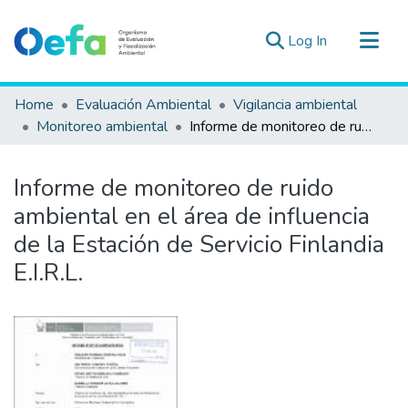
(current)
Log In
Communities & Collections
Home
Evaluación Ambiental
Vigilancia ambiental
All of DSpace
Monitoreo ambiental
Informe de monitoreo de ruido ambiental en el área de influencia de la Estación de Servicio Finlandia E.I.R.L.
Statistics
Estad. Externas
Informe de monitoreo de ruido
Guias ▾
ambiental en el área de influencia
de la Estación de Servicio Finlandia
E.I.R.L.