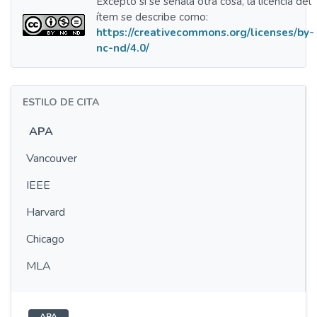
Excepto si se señala otra cosa, la licencia del
ítem se describe como:
https://creativecommons.org/licenses/by-
nc-nd/4.0/
ESTILO DE CITA
APA
Vancouver
IEEE
Harvard
Chicago
MLA
APA