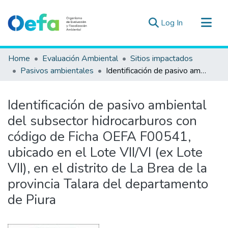
(current)
Log In
Communities & Collections
Home
Evaluación Ambiental
Sitios impactados
All of DSpace
Pasivos ambientales
Identificación de pasivo ambiental del subsector hidrocarburos con código de Ficha OEFA F00541, ubicado en el Lote VII/VI (ex Lote VII), en el distrito de La Brea de la provincia Talara del departamento de Piura
Statistics
Estad. Externas
Identificación de pasivo ambiental
Guias ▾
del subsector hidrocarburos con
código de Ficha OEFA F00541,
ubicado en el Lote VII/VI (ex Lote
VII), en el distrito de La Brea de la
provincia Talara del departamento
de Piura