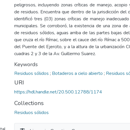
peligrosos, incluyendo zonas críticas de manejo, acopio y
de residuos. Encuentra que dentro de la jurisdicción del d
identificó tres (03) zonas críticas de manejo inadecuado
municipales. Se corroboró, la existencia de una zona de 
de residuos sólidos, aguas arriba de las partes bajas de
que cruza el río Rímac, sobre el cauce del río Rímac a 50
del Puente del Ejercito, y a la altura de la urbanizació
cuadras 2 y 3 de la Av. Guillermo Suarez.
Keywords
Residuos sólidos
;
Botaderos a cielo abierto
;
Residuos só
URI
https://hdl.handle.net/20.500.12788/1174
Collections
Residuos sólidos
tal