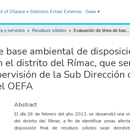
ll of DSpace
Statistics
Estad. Externas
Guias ▾
ra y servicios
Residuos sólidos
Evaluación de línea de base ambiental de disposición final inadecuada de residuos sólidos en el distrito del Rímac, que servirán de insumo para las actividades de supervisión de la Sub Dirección de Supervisión a Entidades Públicas del OEFA
e base ambiental de disposici
n el distrito del Rímac, que s
pervisión de la Sub Dirección 
el OEFA
Abstract
El día 26 de febrero del año 2013, se desarrolló una visi
del distrito del Rímac, a fin de identificar zonas afec
disposición final de residuos sólidos sean domésti