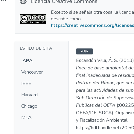
Licencia Creative Commons
Excepto si se señala otra cosa, la licenci
describe como:
https://creativecommons.org/licenses
ESTILO DE CITA
APA
Escandón Villa, Á. S. (2013
APA
línea de base ambiental de
Vancouver
final inadecuada de residuo
distrito del Rímac, que se
IEEE
para las actividades de sup
Harvard
Sub Dirección de Supervisi
Públicas del OEFA
(;0022
Chicago
OEFA/DE-SDCA). Organismo
MLA
y Fiscalización Ambiental.
https://hdl.handle.net/20