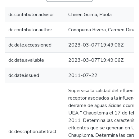
dc.contributor.advisor
Chinen Guima, Paola
dc.contributor.author
Conopuma Rivera, Carmen Dina
dc.date.accessioned
2023-03-07T19:49:06Z
dc.date.available
2023-03-07T19:49:06Z
dc.date.issued
2011-07-22
Supervisa la calidad del efluente
receptor asociados a la influencia
derrame de aguas ácidas ocurrido
UEA " Chaupiloma el 17 de febre
2011. Determina las característi
efluentes que se generan en U
dc.description.abstract
Chaupiloma. Determina las caract