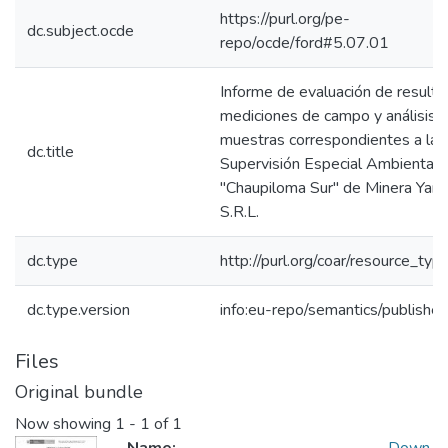
https://purl.org/pe-
dc.subject.ocde
repo/ocde/ford#5.07.01
Informe de evaluación de result
mediciones de campo y análisis 
muestras correspondientes a la
dc.title
Supervisión Especial Ambiental 
"Chaupiloma Sur" de Minera Yan
S.R.L.
dc.type
http://purl.org/coar/resource_typ
dc.type.version
info:eu-repo/semantics/publishe
Files
Original bundle
Now showing
1 - 1 of 1