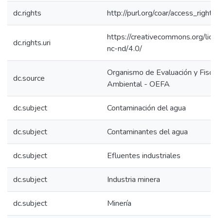
dc.rights
http://purl.org/coar/access_right/
https://creativecommons.org/lic
dc.rights.uri
nc-nd/4.0/
Organismo de Evaluación y Fiscal
dc.source
Ambiental - OEFA
dc.subject
Contaminación del agua
dc.subject
Contaminantes del agua
dc.subject
Efluentes industriales
dc.subject
Industria minera
dc.subject
Minería