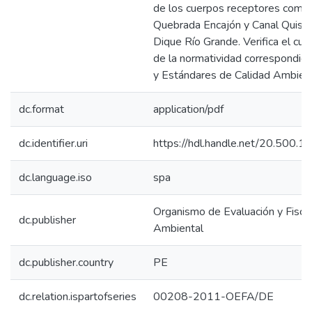
de los cuerpos receptores como
Quebrada Encajón y Canal Quishu
Dique Río Grande. Verifica el cu
de la normatividad correspondie
y Estándares de Calidad Ambient
dc.format
application/pdf
dc.identifier.uri
https://hdl.handle.net/20.500.
dc.language.iso
spa
Organismo de Evaluación y Fiscal
dc.publisher
Ambiental
dc.publisher.country
PE
dc.relation.ispartofseries
00208-2011-OEFA/DE