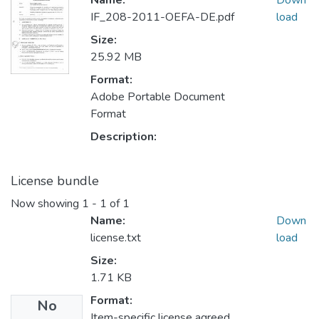
Name:
Down
IF_208-2011-OEFA-DE.pdf
load
Size:
25.92 MB
Format:
Adobe Portable Document
Format
Description:
License bundle
Now showing
1 - 1 of 1
Name:
Down
license.txt
load
Size:
1.71 KB
Format:
No
Item-specific license agreed