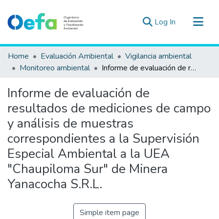
(current)
Log In
Communities & Collections
Home
Evaluación Ambiental
Vigilancia ambiental
All of DSpace
Monitoreo ambiental
Informe de evaluación de resultados de mediciones de campo y análisis de muestras correspondientes a la Supervisión Especial Ambiental a la UEA "Chaupiloma Sur" de Minera Yanacocha S.R.L.
Statistics
Informe de evaluación de
Estad. Externas
resultados de mediciones de campo
Guias ▾
y análisis de muestras
correspondientes a la Supervisión
Especial Ambiental a la UEA
"Chaupiloma Sur" de Minera
Yanacocha S.R.L.
Simple item page