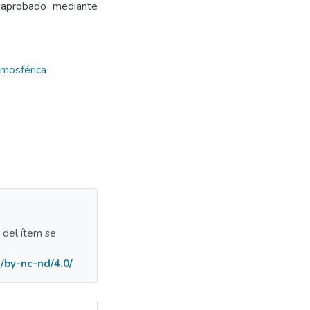
 aprobado mediante
tmosférica
a del ítem se
/by-nc-nd/4.0/