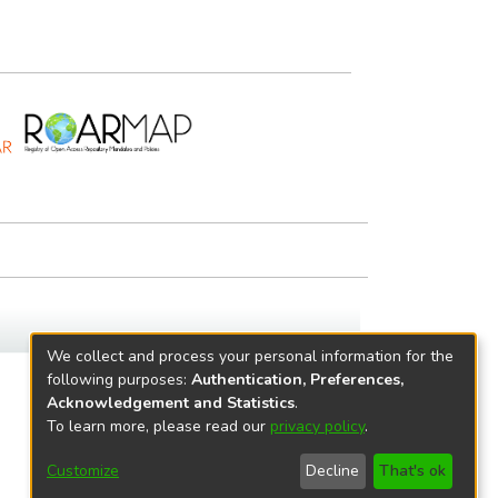
We collect and process your personal information for the
following purposes:
Authentication, Preferences,
Acknowledgement and Statistics
.
To learn more, please read our
privacy policy
.
Customize
Decline
That's ok