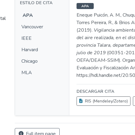
ESTILO DE CITA
APA
Eneque Puicón, A. M., Chuqu
APA
tal
Torres Pereira, R., & Brios A
Vancouver
(2019).
Vigilancia ambienta
del aire realizada, en el dis
IEEE
provincia Talara, departam
Harvard
julio de 2019
(00351-201
OEFA/DEAM-SSIM). Organ
Chicago
Evaluación y Fiscalización A
MLA
https://hdl.handle.net/20
DESCARGAR CITA
RIS (Mendeley/Zotero)
Full item page