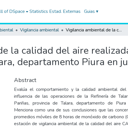
ll of DSpace
Statistics
Estad. Externas
Guias ▾
biental
Vigilancia ambiental
Vigilancia ambiental de la calidad del aire realizada, en el distrito Pariñas, provincia Talara, departamento Piura en julio de 2019
e la calidad del aire realizada
lara, departamento Piura en j
Abstract
Evalúa el comportamiento y la calidad ambiental del
influencia de las operaciones de la Refinería de Talar
Pariñas, provincia de Talara, departamento de Piur
Menciona como una de sus conclusiones que las concent
promedios móviles de 8 horas de monóxido de carbono (C
estación de vigilancia ambiental de la calidad del aire 