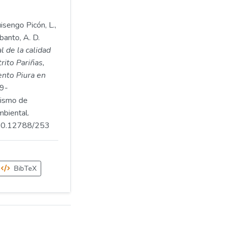
isengo Picón, L.,
banto, A. D.
l de la calidad
trito Pariñas,
ento Piura en
9-
ismo de
mbiental.
.500.12788/253
BibTeX