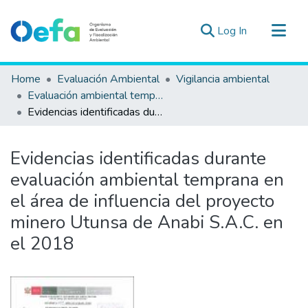
(current)
Log In
Communities & Collections
Home
Evaluación Ambiental
Vigilancia ambiental
All of DSpace
Evaluación ambiental temprana
Evidencias identificadas durante evaluación ambiental temprana en el área de influencia del proyecto minero Utunsa de Anabi S.A.C. en el 2018
Statistics
Estad. Externas
Evidencias identificadas durante
Guias ▾
evaluación ambiental temprana en
el área de influencia del proyecto
minero Utunsa de Anabi S.A.C. en
el 2018