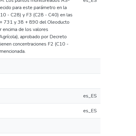
M. Los puntos monitoreados AS-
es_ES
ecido para este parámetro en la
C10 - C28) y F3 (C28 - C40) en las
8 + 731 y 38 + 890 del Oleoducto
r encima de los valores
Agrícola), aprobado por Decreto
enen concentraciones F2 (C10 -
 mencionada.
es_ES
es_ES