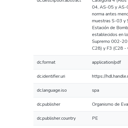
dc.description.abstract
Categoría 4 (Río
04, AS-05 y AS-06
norma antes menci
muestras S-03 y S
Estación de Bombe
establecidos en l
Supremo 002-2013
C28) y F3 (C28 - 
dc.format
application/pdf
dc.identifier.uri
https://hdl.hand
dc.language.iso
spa
dc.publisher
Organismo de Eval
dc.publisher.country
PE