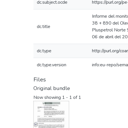
dc.subject.ocde
https://purl.org/
Informe del monit
38 + 890 del Oleo
dc.title
Pluspetrol Norte S
06 de abril del 2
dc.type
http://purl.org/co
dc.type.version
info:eu-repo/sema
Files
Original bundle
Now showing
1 - 1 of 1