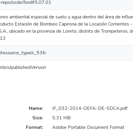
pe-repo/ocde/ford#5.07.01
oreo ambiental especial de suelo y agua dentro del área de influ
ducto Estación de Bombeo Capirona de la Locación Corrientes -
.A., ubicado en la provincia de Loreto, distrito de Trompeteros, 
013
ar/resource_type/c_93fc
ntics/publishedVersion
Name:
IF_032-2014-OEFA-DE-SDCA.pdf
Size:
5.31 MB
Format:
Adobe Portable Document Format