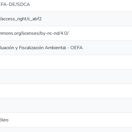
EFA-DE/SDCA
ar/access_right/c_abf2
ommons.org/licenses/by-nc-nd/4.0/
uación y Fiscalización Ambiental - OEFA
a
óleo