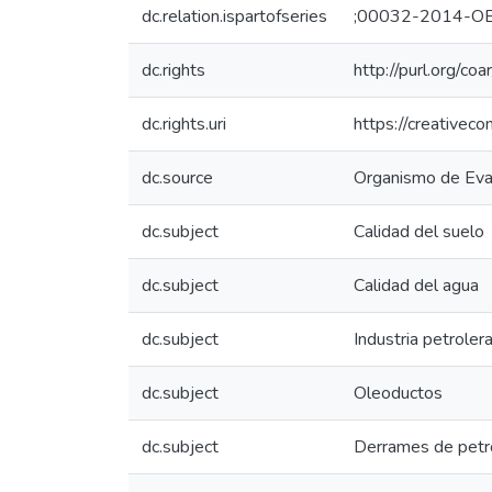
dc.relation.ispartofseries
;00032-2014-O
dc.rights
http://purl.org/co
dc.rights.uri
https://creativec
dc.source
Organismo de Eval
dc.subject
Calidad del suelo
dc.subject
Calidad del agua
dc.subject
Industria petroler
dc.subject
Oleoductos
dc.subject
Derrames de petr