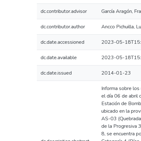
dc.contributor.advisor
García Aragón, Fra
dc.contributor.author
Ancco Pichuilla, L
dc.date.accessioned
2023-05-18T15:
dc.date.available
2023-05-18T15:
dc.date.issued
2014-01-23
Informa sobre los
el día 06 de abri
Estación de Bombe
ubicado en la prov
AS-03 (Quebrada s/
de la Progresiva 
8, se encuentra p