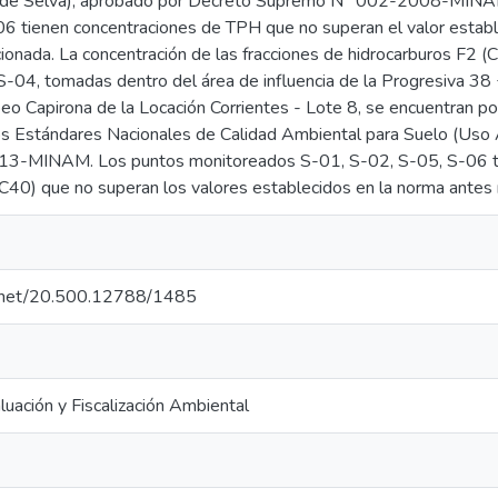
s de Selva), aprobado por Decreto Supremo N° 002-2008-MINA
 tienen concentraciones de TPH que no superan el valor establ
onada. La concentración de las fracciones de hidrocarburos F2 (
-04, tomadas dentro del área de influencia de la Progresiva 3
o Capirona de la Locación Corrientes - Lote 8, se encuentran po
os Estándares Nacionales de Calidad Ambiental para Suelo (Uso 
-MINAM. Los puntos monitoreados S-01, S-02, S-05, S-06 ti
C40) que no superan los valores establecidos en la norma antes
le.net/20.500.12788/1485
uación y Fiscalización Ambiental