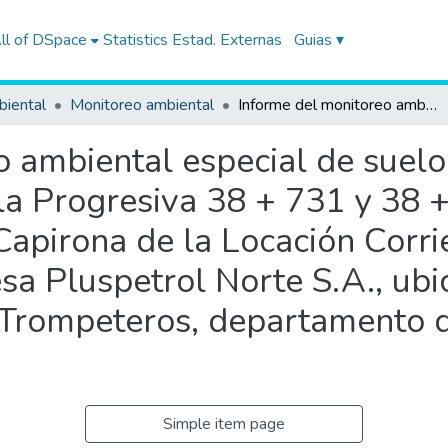
ll of DSpace
Statistics
Estad. Externas
Guias ▾
biental
Monitoreo ambiental
Informe del monitoreo ambiental especial de suelo y agua dentro del área de influencia de la Progresiva 38 + 731 y 38 + 890 del Oleoducto Estación de Bombeo Capirona de la Locación Corrientes - Lote 8, operado por la empresa Pluspetrol Norte S.A., ubicado en la provincia de Loreto, distrito de Trompeteros, departamento de Loreto, realizado el 06 de abril del 2013
 ambiental especial de suelo
 la Progresiva 38 + 731 y 38
pirona de la Locación Corrie
a Pluspetrol Norte S.A., ubic
e Trompeteros, departamento d
Simple item page