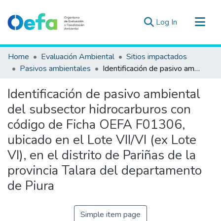
(current)
Log In
Communities & Collections
Home
Evaluación Ambiental
Sitios impactados
All of DSpace
Pasivos ambientales
Identificación de pasivo ambiental del subsector hidrocarburos con código de Ficha OEFA F01306, ubicado en el Lote VII/VI (ex Lote VI), en el distrito de Pariñas de la provincia Talara del departamento de Piura
Statistics
Identificación de pasivo ambiental
Estad. Externas
del subsector hidrocarburos con
Guias ▾
código de Ficha OEFA F01306,
ubicado en el Lote VII/VI (ex Lote
VI), en el distrito de Pariñas de la
provincia Talara del departamento
de Piura
Simple item page