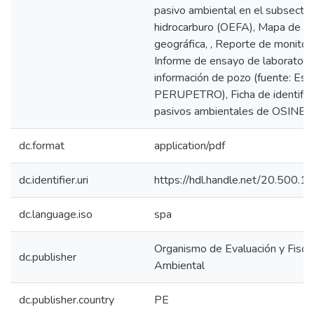
pasivo ambiental en el subsector
hidrocarburo (OEFA), Mapa de ub
geográfica, , Reporte de monitor
Informe de ensayo de laboratorio
información de pozo (fuente: Est
PERUPETRO), Ficha de identific
pasivos ambientales de OSINE
dc.format
application/pdf
dc.identifier.uri
https://hdl.handle.net/20.500.
dc.language.iso
spa
Organismo de Evaluación y Fiscal
dc.publisher
Ambiental
dc.publisher.country
PE