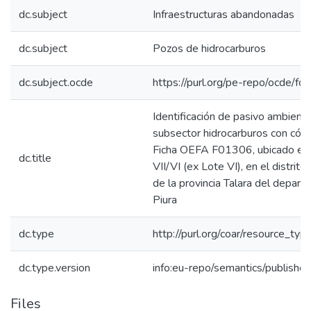
dc.subject
Infraestructuras abandonadas
dc.subject
Pozos de hidrocarburos
dc.subject.ocde
https://purl.org/pe-repo/ocde/fo
Identificación de pasivo ambienta
subsector hidrocarburos con cód
Ficha OEFA F01306, ubicado en 
dc.title
VII/VI (ex Lote VI), en el distrito
de la provincia Talara del depar
Piura
dc.type
http://purl.org/coar/resource_typ
dc.type.version
info:eu-repo/semantics/publishe
Files