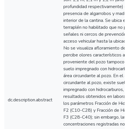
profundidad respectivamente) c
presencia de algarrobos y mader
interior de la cantina. Se ubica en
terraplén no habilitado que no p
señales ni cercos de prevención y
acceso vehicular hasta la ubicaci
No se visualiza afloramiento de l
percibe olores característicos a 
proveniente del pozo tampoco se
suelo impregnado con hidrocarbu
área circundante al pozo. En el á
circundante al pozo, existe suelo
impregnado con hidrocarburos, s
resultados obtenidos en laborato
dc.description.abstract
los parámetros Fracción de Hidr
F2 (C10-C28) y Fracción de Hid
F3 (C28-C40); sin embargo, las
concentraciones registradas no h