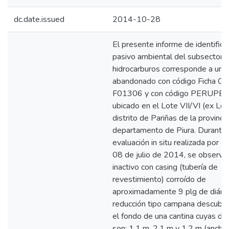
dc.date.issued
2014-10-28
El presente informe de identifica
pasivo ambiental del subsector
hidrocarburos corresponde a un 
abandonado con código Ficha O
F01306 y con código PERUPE
ubicado en el Lote VII/VI (ex Lote
distrito de Pariñas de la provincia
departamento de Piura. Durante 
evaluación in situ realizada por e
08 de julio de 2014, se observó
inactivo con casing (tubería de
revestimiento) corroído de
aproximadamente 9 plg de diáme
reducción tipo campana descubie
el fondo de una cantina cuyas d
son: 1,1 m, 2,1 m y 1,2 m (ancho,