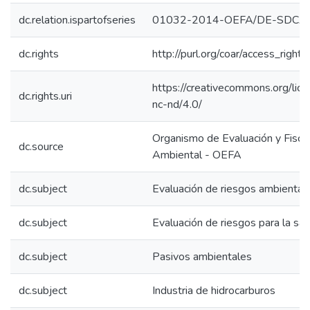
dc.relation.ispartofseries
01032-2014-OEFA/DE-SDCA;
dc.rights
http://purl.org/coar/access_right/
https://creativecommons.org/lic
dc.rights.uri
nc-nd/4.0/
Organismo de Evaluación y Fiscal
dc.source
Ambiental - OEFA
dc.subject
Evaluación de riesgos ambiental
dc.subject
Evaluación de riesgos para la sal
dc.subject
Pasivos ambientales
dc.subject
Industria de hidrocarburos