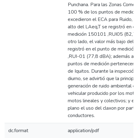
Punchana. Para las Zonas Comerci
100 % de los puntos de medició
excedieron el ECA para Ruido, el
alto del LAeq,T se registró en el
medición 150101 ,RUI05 (82,7 
otro lado, el valor más bajo del 
registró en el punto de medici
,RUI-01 (77,8 dBA); además a
puntos de medición pertenecen al
de Iquitos. Durante la inspección,
diurno, se advirtió que la principa
generación de ruido ambiental es 
vehicular producido por los motot
motos lineales y colectivos; y e
plano el uso del claxon por parte
conductores.
dc.format
application/pdf