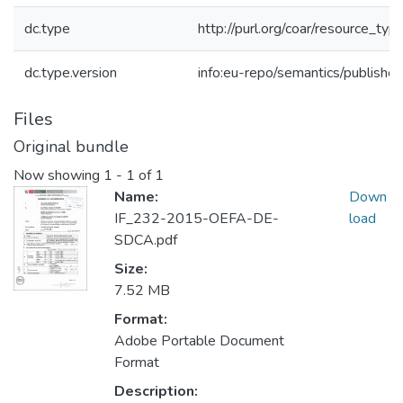
dc.type
http://purl.org/coar/resource_typ
dc.type.version
info:eu-repo/semantics/publishe
Files
Original bundle
Now showing
1 - 1 of 1
Name:
Down
IF_232-2015-OEFA-DE-
load
SDCA.pdf
Size:
7.52 MB
Format:
Adobe Portable Document
Format
Description: