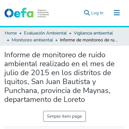
(current)
Log In
Communities & Collections
Home
Evaluación Ambiental
Vigilancia ambiental
All of DSpace
Monitoreo ambiental
Informe de monitoreo de ruido ambiental realizado en el mes de julio de 2015 en los distritos de lquitos, San Juan Bautista y Punchana, provincia de Maynas, departamento de Loreto
Statistics
Informe de monitoreo de ruido
Estad. Externas
ambiental realizado en el mes de
Guias ▾
julio de 2015 en los distritos de
lquitos, San Juan Bautista y
Punchana, provincia de Maynas,
departamento de Loreto
Simple item page