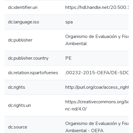
dc.identifier.uri
https://hdl.handle.net/20.500.
dc.language.iso
spa
Organismo de Evaluación y Fiscal
dc.publisher
Ambiental
dc.publisher.country
PE
dc.relation.ispartofseries
;00232-2015-OEFA/DE-SDCA
dc.rights
http://purl.org/coar/access_right/
https://creativecommons.org/lic
dc.rights.uri
nc-nd/4.0/
Organismo de Evaluación y Fiscal
dc.source
Ambiental - OEFA