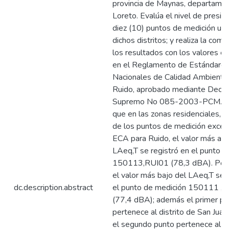
provincia de Maynas, departame
Loreto. Evalúa el nivel de presió
diez (10) puntos de medición ub
dichos distritos; y realiza la com
los resultados con los valores e
en el Reglamento de Estándare
Nacionales de Calidad Ambiental
Ruido, aprobado mediante Decre
Supremo No 085-2003-PCM. En
que en las zonas residenciales, 
de los puntos de medición exced
ECA para Ruido, el valor más alt
LAeq,T se registró en el punto d
150113,RUI01 (78,3 dBA). Por o
el valor más bajo del LAeq,T se 
dc.description.abstract
el punto de medición 150111 ,
(77,4 dBA); además el primer pu
pertenece al distrito de San Juan
el segundo punto pertenece al di