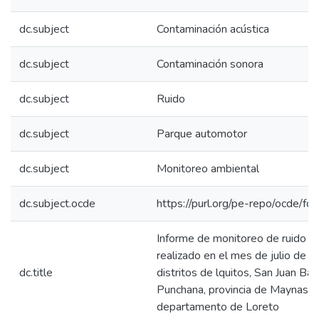
dc.subject
Contaminación acústica
dc.subject
Contaminación sonora
dc.subject
Ruido
dc.subject
Parque automotor
dc.subject
Monitoreo ambiental
dc.subject.ocde
https://purl.org/pe-repo/ocde/fo
Informe de monitoreo de ruido a
realizado en el mes de julio de 
dc.title
distritos de lquitos, San Juan Bau
Punchana, provincia de Maynas,
departamento de Loreto