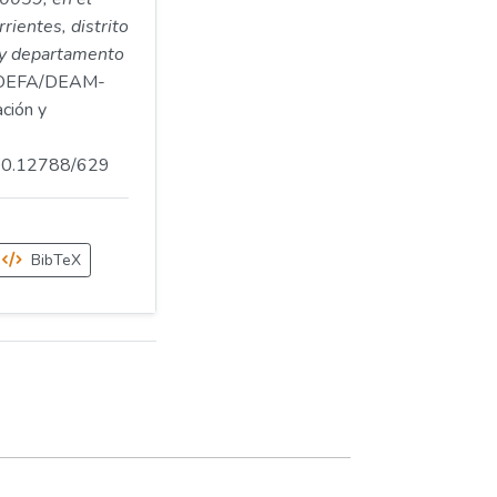
rientes, distrito
 y departamento
OEFA/DEAM-
ción y
.500.12788/629
BibTeX