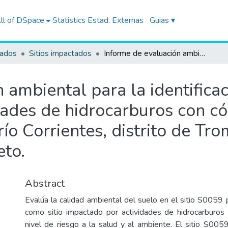
ll of DSpace
Statistics
Estad. Externas
Guias ▾
tados
Sitios impactados
Informe de evaluación ambiental para la identificación del sitio impactado por actividades de hidrocarburos con código S0059, en el ámbito la cuenca del río Corrientes, distrito de Trompeteros, provincia y departamento de Loreto.
ambiental para la identificaci
dades de hidrocarburos con có
ío Corrientes, distrito de Tro
to.
Abstract
Evalúa la calidad ambiental del suelo en el sitio S0059 p
como sitio impactado por actividades de hidrocarburos
nivel de riesgo a la salud y al ambiente. El sitio S005