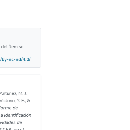
a del ítem se
/by-nc-nd/4.0/
ntunez, M. J.,
ictorio, Y. E., &
forme de
a identificación
ividades de
S0059, en el