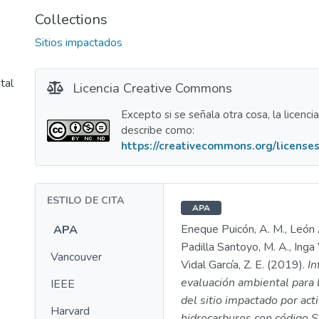
Collections
Sitios impactados
tal
Licencia Creative Commons
Excepto si se señala otra cosa, la licenci
describe como:
https://creativecommons.org/licenses
ESTILO DE CITA
APA
Eneque Puicón, A. M., León A
APA
Padilla Santoyo, M. A., Inga V
Vancouver
Vidal García, Z. E. (2019).
In
evaluación ambiental para l
IEEE
del sitio impactado por act
Harvard
hidrocarburos con código 