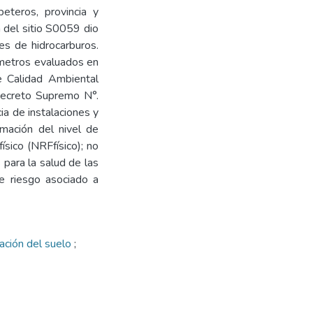
peteros, provincia y
n del sitio S0059 dio
es de hidrocarburos.
ámetros evaluados en
e Calidad Ambiental
Decreto Supremo N°.
a de instalaciones y
imación del nivel de
ísico (NRFfísico); no
 para la salud de las
e riesgo asociado a
ación del suelo
;