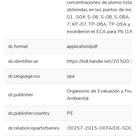
concentraciones de plomo total 
obtenidas en los puntos de moni
01 , S04, S-06, S-08, S-08A, S
7, KP-07, TP-08A, TP-09A y T
excedieron el ECA para Pb (140
dc.format
application/pdf
dc.identifier.uri
https://hdl.handle.net/20.500.
dc.language.iso
spa
Organismo de Evaluación y Fiscal
dc.publisher
Ambiental
dc.publisher.country
PE
dc.relation.ispartofseries
;00257-2015-OEFA/DE-SDCA