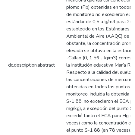
menciona que las concentracione
plomo (Pb) obtenidas en todos l
de monitoreo no excedieron el va
estándar de 0,5 uJg/m3 para 24 
establecido en los Estándares d
Ambiental de Aire (AAQC) de On
obstante, la concentración prom
elevada se obtuvo en la estac
-Callao (0, 1 56 ¡..Jg/m3) corres
dc.description.abstract
la Institución educativa María Rei
Respecto a la calidad del suelo,
las concentraciones de mercurio 
obtenidas en todos los puntos d
monitoreo, incluida la obtenida e
S-1 88, no excedieron el ECA pa
mg/kg), a excepción del punto S
excedió tanto el ECA para Hg (e
veces) como la concentración ob
el punto S-1 88 (en 78 veces). 