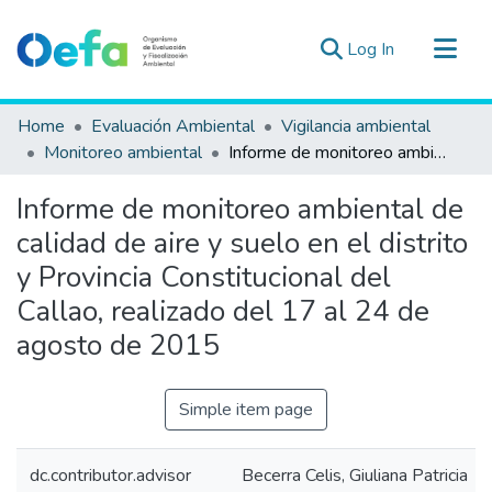
(current)
Log In
Communities & Collections
Home
Evaluación Ambiental
Vigilancia ambiental
All of DSpace
Monitoreo ambiental
Informe de monitoreo ambiental de calidad de aire y suelo en el distrito y Provincia Constitucional del Callao, realizado del 17 al 24 de agosto de 2015
Statistics
Informe de monitoreo ambiental de
Estad. Externas
calidad de aire y suelo en el distrito
Guias ▾
y Provincia Constitucional del
Callao, realizado del 17 al 24 de
agosto de 2015
Simple item page
dc.contributor.advisor
Becerra Celis, Giuliana Patricia