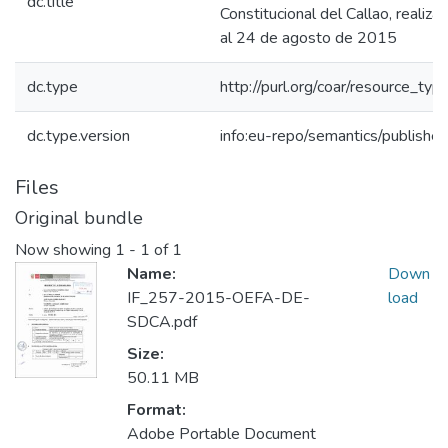
dc.title
Constitucional del Callao, realiza
al 24 de agosto de 2015
dc.type
http://purl.org/coar/resource_typ
dc.type.version
info:eu-repo/semantics/publishe
Files
Original bundle
Now showing
1 - 1 of 1
Name:
Down
IF_257-2015-OEFA-DE-
load
SDCA.pdf
Size:
50.11 MB
Format:
Adobe Portable Document