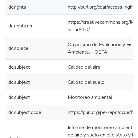
dc.rights
http://purl.org/coar/access_right/
https://creativecommons.org/lic
dc.rights.uri
nc-nd/4.0/
Organismo de Evaluación y Fiscal
dc.source
Ambiental - OEFA
dc.subject
Calidad del aire
dc.subject
Calidad del suelo
dc.subject
Monitoreo ambiental
dc.subject.ocde
https://purl.org/pe-repo/ocde/fo
Informe de monitoreo ambiental 
de aire y suelo en el distrito y Pr